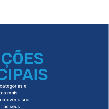
UÇÕES
CIPAIS
categorias e
tos mais
romover a sua
ar os seus