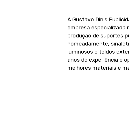
A Gustavo Dinis Publici
empresa especializada 
produção de suportes pub
nomeadamente, sinaléti
luminosos e toldos exte
anos de experiência e 
melhores materiais e m
Conta com a colaboraç
experiente, composta p
especializados em diver
A empresa oferece soluç
eficazes, orientadas par
impacto no consumidor 
ajudando-o a tornar a s