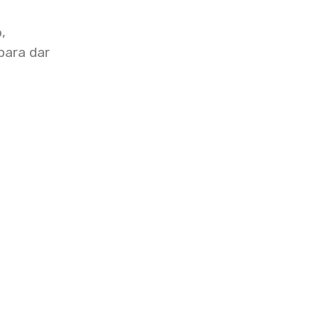
,
para dar