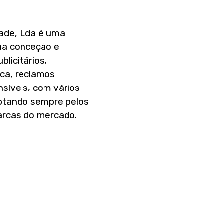
dade, Lda é uma
na conceção e
licitários,
ca, reclamos
nsíveis, com vários
optando sempre pelos
arcas do mercado.
ão de uma equipa
or jovens dinâmicos
sas áreas do sector.
ões publicitárias
a a criação de
e nas vendas,
ua marca mais forte,