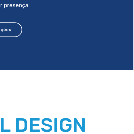
r presença
uções
AL DESIGN